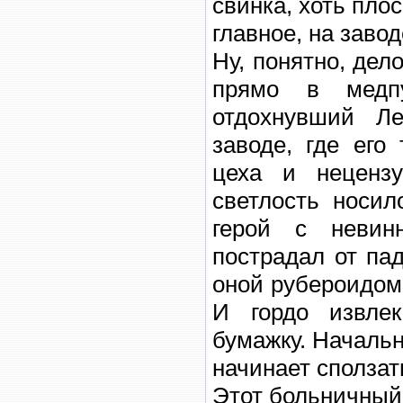
свинка, хоть пло
главное, на завод
Ну, понятно, дел
прямо в медп
отдохнувший Л
заводе, где его
цеха и нецензу
светлость носил
герой с невин
пострадал от па
оной рубероидом.
И гордо извлек
бумажку. Начальн
начинает сползать
Этот больничный