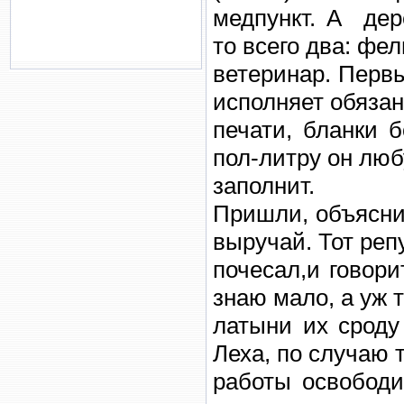
медпункт. А дер
то всего два: фе
ветеринар. Первы
исполняет обязан
печати, бланки б
пол-литру он лю
заполнит.
Пришли, объясни
выручай. Тот реп
почесал,и говори
знаю мало, а уж 
латыни их сроду
Леха, по случаю 
работы освободи