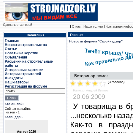
Сделать стартовой
|
О нас
|
Наши услуги
|
Контактная инфо
Главная
Навигация
Главная
Новости форума "Стройнадзор"
Новости строительства
Статьи
Советы на коротке
Объявления
Расценки на строительные
работы
Интересные картинки
Истории строителей
Ветеринар помог.
Анекдоты
Наши авторы
(3 голосов)
Регистрация на форуме
Написал Андрей Иванов
20.06.2009
У товарища в б
Кто он-лайн
Сейчас на сайте:
Гостей - 1
...несколько наз
Календарь
Как-то в празд