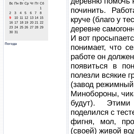
деревню помочь
починить. Рабо
круче (благо у т
деревне самогонн
И вот просыпаетс
Погода
понимает, что се
работе он долже
появиться в по
полезли всякие 
(завод режимный,
Минобороны, чик
будут). Этими
поделился с тесте
фигня, мол, пр
(своей) живой во