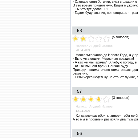
- Слесарь снял ботинки, влез в шкаф и с
В это время пришел муж. Видит мужскую
- Ты что тут делаешь?
- Гадом буду, хозяин, не поверишь - тра
58
(5 голосов)
Написал Андрей Иванов
20.04.2009
Несколько часов до Нового Года, а у в
- Вы с ума сошли! Через час праздник!
- А как же мы, врачи?! В любую погоду, 
- А! Так вы наш врач? Сейчас буду.
Приходит, внимательно осматривает деш
раковину:
- Если через недельку не станет лучше, 
57
(3 голосов)
Написал Андрей Иванов
12.04.2009
Когда клеишь обои, главное чтобы не б
А то мы в прошлый раз взяли два пузыря.
56