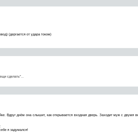
ровод) (дергается от удара током)
тещи
сделать"
...
ке. Вдруг днём она слышит, как открывается входная дверь. Заходит муж с двумя ве
:
себе я задумался!