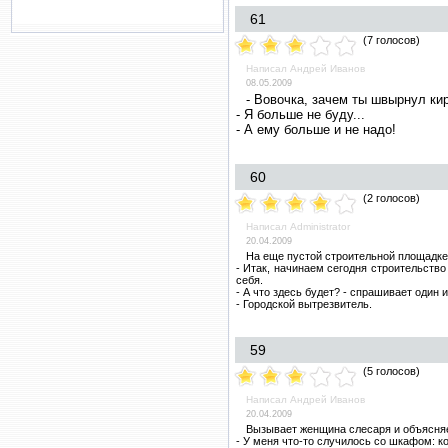
61
(7 голосов)
Написал Андрей Иванов
08.05.2009
- Вовочка, зачем ты швыpнул ки
- Я больше не буду...
- А ему больше и не надо!
60
(2 голосов)
Написал Administrator
20.04.2009
На еще пустой строительной площадке
- Итак, начинаем сегодня строительство
себя.
- А что здесь будет? - спрашивает один и
- Городской вытрезвитель.
59
(5 голосов)
Написал Андрей Иванов
20.04.2009
Вызывает женщина слесаря и объясня
- У меня что-то случилось со шкафом: ко