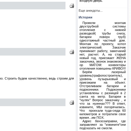
входную дверь.
Еще анекдоты...
Истории
Провели
монтаж
двухтрубной системы
отопления с нижней
разводкой( трубы снизу,
батареи поверх труб)
одноэтажный частный дом.
Монтаж по проекту, котел
электрический. Заказчик
принимает работу, замечаний
нет, расчет. А, на старый
новый год, приезжает ЖЕНА
заказчика, звонок знакомому и
ор МАТОМ: конвекторы
отопления повешены КРИВО!!!
Берём лазерный
уровень(графопостроитель),
во. Строить будем качественно, ведь строим для
уровень пузырьковый и
приезжаем на объект.
Отстреливаем батареи и
подоконники. Подоконники
установлены с разницей в 2
санта на метр. Батареи в
"нулях" Вопрос заказчику , и
что за нуиннах??? В ответ,
извините, МЫ погорячились.
Что
проехали туда-сюда 60
километров и потратили свое
время...им ПОХ.
Адрес бензозаправки, где
заправляют за "извините"они
подсказать не смогли.