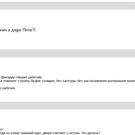
pпич в дядю Петю?!.
 бригадир говорит рабочим:
 и помните: строить будем солидно, без халтуры, без растаскивания материалов нале
з рабочих.
ет:
гда по улице трамвай едет, двери слетают с петель. Что делать?