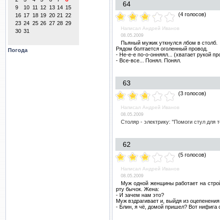
64
(4 голосов)
Написал Андрей Иванов
08.05.2009
Пьяный мужик уткнулся лбом в столб.
Рядом болтается оголенный провод.
Погода
- Не-е-е по-о-онняял... (хватает рукой п
- Все-все
...
Понял. Понял.
63
(3 голосов)
Написал Андрей Иванов
08.05.2009
Столяр - электрику:
"Помоги
стул
для
62
(5 голосов)
Написал Андрей Иванов
08.05.2009
Муж одной женщины работает на строй
рту бычок. Жена:
- И зачем нам это?
Муж вздрагивает и, выйдя из оцепенения
- Блин, я чё, домой пришел? Вот нифига 