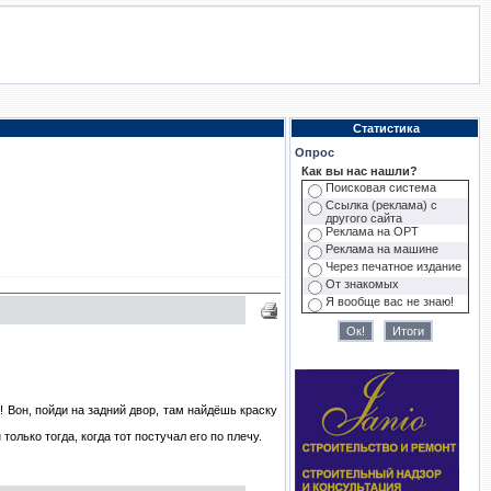
Статистика
Опрос
Как вы наc нашли?
Поисковая система
Ссылка (реклама) с
другого сайта
Реклама на ОРТ
Реклама на машине
Через печатное издание
От знакомых
Я вообще вас не знаю!
! Вон, пойди на задний двоp, там найдёшь кpаскy
олько тогда, когда тот постyчал его по плечy.