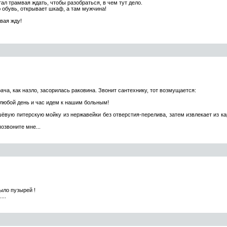
тал трамвая ждать, чтобы разобраться, в чем тут дело.
 обувь, открывает шкаф, а там мужчина!
мвая жду!
рача, как назло, засорилась раковина. Звонит сантехнику, тот возмущается:
в любой день и час идем к нашим больным!
ёвую питерскую мойку из нержавейки без отверстия-перелива, затем извлекает из ка
позвоните мне...
ыло пузырей !
...