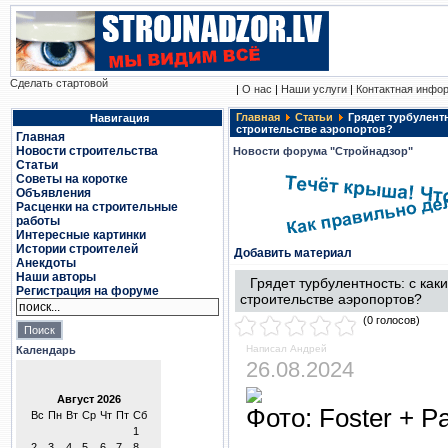
Сделать стартовой
|
О нас
|
Наши услуги
|
Контактная инфо
Главная
Статьи
Грядет турбулент
Навигация
строительстве аэропортов?
Главная
Новости строительства
Новости форума "Стройнадзор"
Статьи
Советы на коротке
Объявления
Расценки на строительные
работы
Интересные картинки
Истории строителей
Добавить материал
Анекдоты
Наши авторы
Грядет турбулентность: с ка
Регистрация на форуме
строительстве аэропортов?
(0 голосов)
Написал Андрей
Календарь
26.08.2024
Фото: Foster + Pa